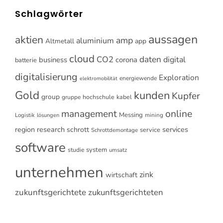
Schlagwörter
aussagen
aktien
amp
aluminium
Altmetall
app
cloud
CO2
daten
digital
business
corona
batterie
digitalisierung
Exploration
energiewende
elektromobilität
Gold
kunden
Kupfer
group
gruppe
hochschule
kabel
online
management
Messing
Logistik
mining
lösungen
research
services
region
schrott
service
Schrottdemontage
software
system
studie
umsatz
unternehmen
zink
wirtschaft
zukunftsgerichtete
zukunftsgerichteten