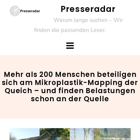
Skip
Presseradar
to
Warum lange suchen – Wir
content
finden die passenden Leser.
Mehr als 200 Menschen beteiligen
sich am Mikroplastik-Mapping der
Queich – und finden Belastungen
schon an der Quelle