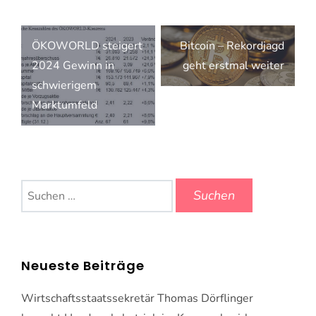
Beitragsnavigation
ÖKOWORLD steigert
Bitcoin – Rekordjagd
2024 Gewinn in
geht erstmal weiter
schwierigem
Marktumfeld
Suchen
nach:
Neueste Beiträge
Wirtschaftsstaatssekretär Thomas Dörflinger