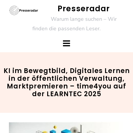
Skip
Presseradar
to
Warum lange suchen – Wir
content
finden die passenden Leser.
KI im Bewegtbild, Digitales Lernen
in der öffentlichen Verwaltung,
Marktpremieren – time4you auf
der LEARNTEC 2025