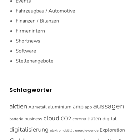
Events
Fahrzeugbau / Automotive
Finanzen / Bilanzen
Firmenintern
Shortnews
Software
Stellenangebote
Schlagwörter
aussagen
aktien
amp
aluminium
Altmetall
app
cloud
CO2
daten
digital
business
corona
batterie
digitalisierung
Exploration
energiewende
elektromobilität