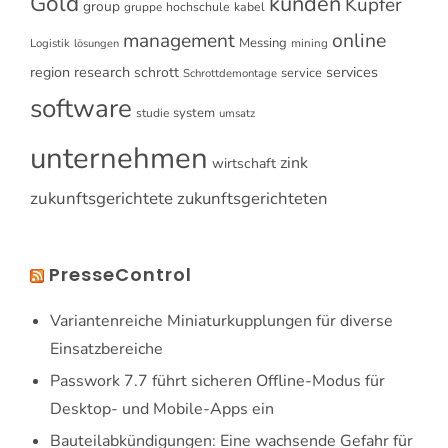
Gold
kunden
Kupfer
group
gruppe
hochschule
kabel
online
management
Messing
Logistik
mining
lösungen
research
services
region
schrott
service
Schrottdemontage
software
system
studie
umsatz
unternehmen
zink
wirtschaft
zukunftsgerichtete
zukunftsgerichteten
PresseControl
Variantenreiche Miniaturkupplungen für diverse
Einsatzbereiche
Passwork 7.7 führt sicheren Offline-Modus für
Desktop- und Mobile-Apps ein
Bauteilabkündigungen: Eine wachsende Gefahr für