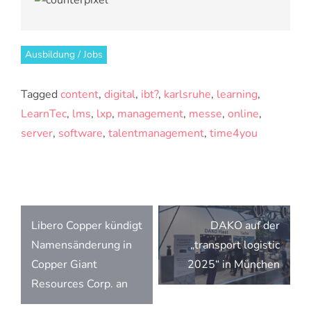
Ausbildung / Jobs
Tagged
content
,
digital
,
ibt?
,
karlsruhe
,
learning
,
LearnTec
,
lms
,
lxp
,
management
,
messe
,
online
,
server
,
software
,
talentmanagement
,
time4you
Beitragsnavigation
Libero Copper kündigt
DAKO auf der
Namensänderung in
„transport logistic
Copper Giant
2025“ in München
Resources Corp. an