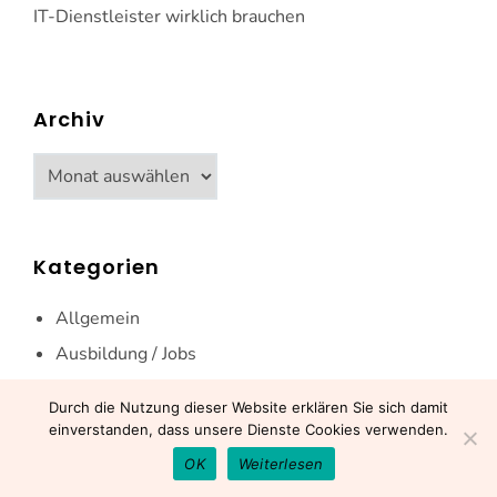
IT-Dienstleister wirklich brauchen
Archiv
Archiv
Kategorien
Allgemein
Ausbildung / Jobs
Energie- / Umwelttechnik
Durch die Nutzung dieser Website erklären Sie sich damit
Events
einverstanden, dass unsere Dienste Cookies verwenden.
Fahrzeugbau / Automotive
OK
Weiterlesen
Finanzen / Bilanzen