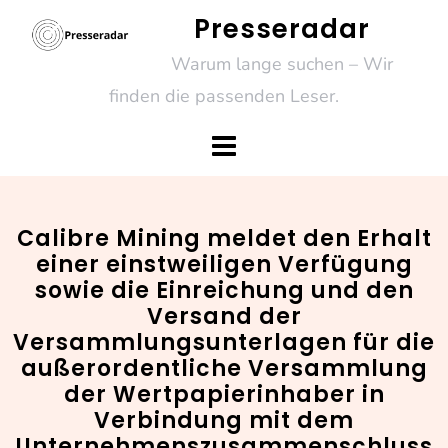
Skip
Presseradar
to
Warum lange suchen – Wir
content
finden die passenden Leser.
Calibre Mining meldet den Erhalt
einer einstweiligen Verfügung
sowie die Einreichung und den
Versand der
Versammlungsunterlagen für die
außerordentliche Versammlung
der Wertpapierinhaber in
Verbindung mit dem
Unternehmenszusammenschluss