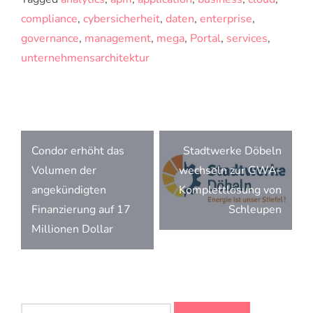
compliance
,
cybersicherheit
,
daten
,
enterprise
,
governance
,
management
,
mega
,
Portal
,
services
,
unternehmensarchitektur
Beitragsnavigation
Condor erhöht das
Stadtwerke Döbeln
Volumen der
wechseln zur GWA-
angekündigten
Komplettlösung von
Finanzierung auf 17
Schleupen
Millionen Dollar
Suchen