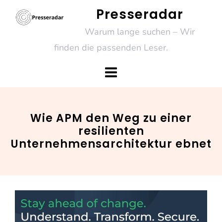
Skip
Presseradar
to
Warum lange suchen – Wir
content
finden die passenden Leser.
Wie APM den Weg zu einer
resilienten
Unternehmensarchitektur ebnet