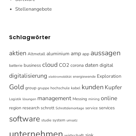
Stellenangebote
Schlagwörter
aussagen
aktien
amp
aluminium
Altmetall
app
cloud
CO2
daten
digital
business
corona
batterie
digitalisierung
Exploration
energiewende
elektromobilität
Gold
kunden
Kupfer
group
gruppe
hochschule
kabel
online
management
Messing
Logistik
mining
lösungen
research
services
region
schrott
service
Schrottdemontage
software
system
studie
umsatz
unternehmen
zink
wirtschaft