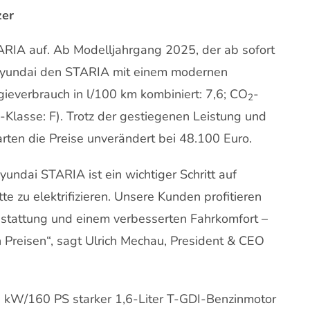
zer
RIA auf. Ab Modelljahrgang 2025, der ab sofort
t Hyundai den STARIA mit einem modernen
ieverbrauch in l/100 km kombiniert: 7,6; CO
-
2
-Klasse: F). Trotz der gestiegenen Leistung und
rten die Preise unverändert bei 48.100 Euro.
undai STARIA ist ein wichtiger Schritt auf
 zu elektrifizieren. Unsere Kunden profitieren
usstattung und einem verbesserten Fahrkomfort –
n Preisen“, sagt Ulrich Mechau, President & CEO
8 kW/160 PS starker 1,6-Liter T-GDI-Benzinmotor