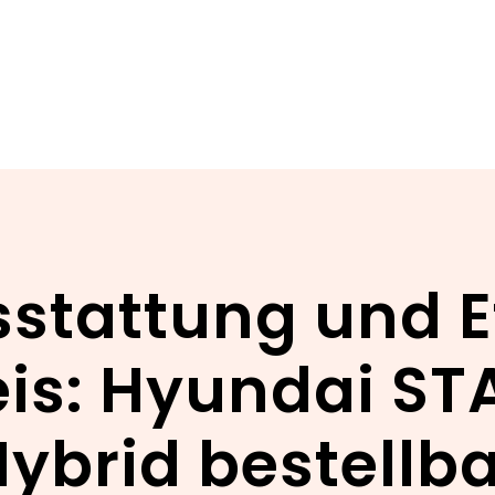
stattung und E
is: Hyundai STA
ybrid bestellb