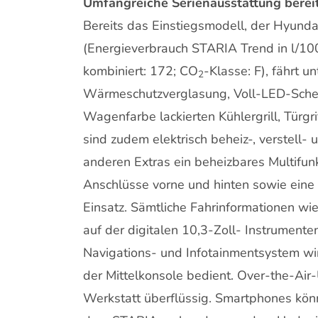
Umfangreiche Serienausstattung berei
Bereits das Einstiegsmodell, der Hyund
(Energieverbrauch STARIA Trend in l/100
kombiniert: 172; CO
-Klasse: F), fährt 
2
Wärmeschutzverglasung, Voll-LED-Schei
Wagenfarbe lackierten Kühlergrill, Türg
sind zudem elektrisch beheiz-, verstel
anderen Extras ein beheizbares Multifun
Anschlüsse vorne und hinten sowie ein
Einsatz. Sämtliche Fahrinformationen wi
auf der digitalen 10,3-Zoll- Instrument
Navigations- und Infotainmentsystem wir
der Mittelkonsole bedient. Over-the-Ai
Werkstatt überflüssig. Smartphones kön