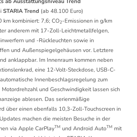
ts ab Ausstattungsniveau Trend
ai
STARIA Trend
(ab 48.100 Euro)
 km kombiniert: 7,6; CO
-Emissionen in g/km
2
unter anderem mit 17-Zoll-Leichtmetallfelgen,
nwerfern und -Rückleuchten sowie in
riffen und Außenspiegelgehäusen vor. Letztere
l- und anklappbar. Im Innenraum kommen neben
ktionslenkrad, eine 12-Volt-Steckdose, USB-C-
e automatische Innenbeschlagsregelung zum
e Motordrehzahl und Geschwindigkeit lassen sich
enanzeige ablesen. Das serienmäßige
d über einen ebenfalls 10,3-Zoll-Touchscreen in
r-Updates machen die meisten Besuche in der
TM
TM
nen via Apple CarPlay
und Android Auto
mit