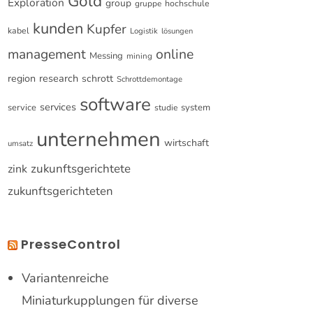
Gold
Exploration
group
gruppe
hochschule
kunden
Kupfer
kabel
Logistik
lösungen
online
management
Messing
mining
research
region
schrott
Schrottdemontage
software
services
service
system
studie
unternehmen
wirtschaft
umsatz
zukunftsgerichtete
zink
zukunftsgerichteten
PresseControl
Variantenreiche
Miniaturkupplungen für diverse