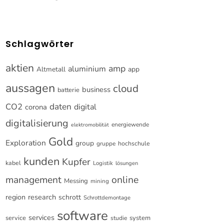
Schlagwörter
aktien
amp
aluminium
Altmetall
app
aussagen
cloud
business
batterie
CO2
daten
digital
corona
digitalisierung
energiewende
elektromobilität
Gold
Exploration
group
gruppe
hochschule
kunden
Kupfer
kabel
Logistik
lösungen
online
management
Messing
mining
research
region
schrott
Schrottdemontage
software
services
service
system
studie