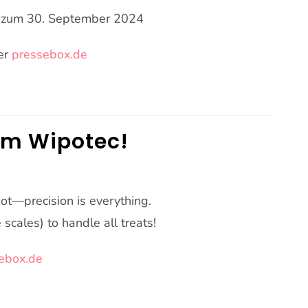
ng zum 30. September 2024
er
pressebox.de
om Wipotec!
t—precision is everything.
 scales) to handle all treats!
ebox.de