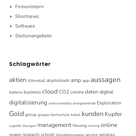
Firmenintern
Shortnews
Software
Stellenangebote
Schlagwörter
aussagen
aktien
amp
aluminium
Altmetall
app
cloud
CO2
daten
digital
business
corona
batterie
digitalisierung
Exploration
energiewende
elektromobilität
Gold
kunden
Kupfer
group
gruppe
hochschule
kabel
online
management
Messing
Logistik
mining
lösungen
research
services
region
schrott
service
Schrottdemontage