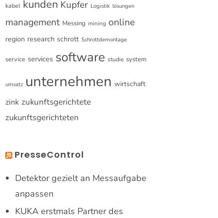
kunden
Kupfer
kabel
Logistik
lösungen
online
management
Messing
mining
research
region
schrott
Schrottdemontage
software
services
service
system
studie
unternehmen
wirtschaft
umsatz
zukunftsgerichtete
zink
zukunftsgerichteten
PresseControl
Detektor gezielt an Messaufgabe
anpassen
KUKA erstmals Partner des