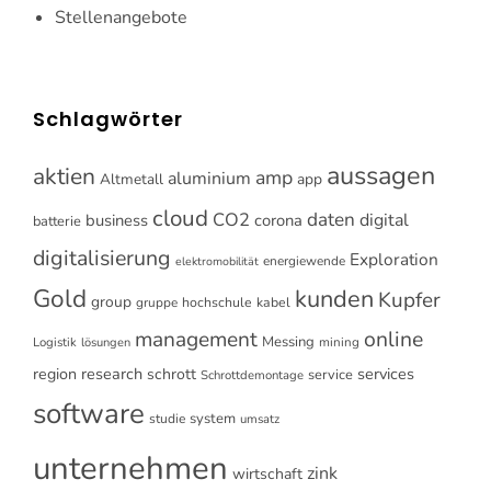
Stellenangebote
Schlagwörter
aussagen
aktien
amp
aluminium
Altmetall
app
cloud
CO2
daten
digital
business
corona
batterie
digitalisierung
Exploration
energiewende
elektromobilität
Gold
kunden
Kupfer
group
gruppe
hochschule
kabel
online
management
Messing
Logistik
mining
lösungen
research
services
region
schrott
service
Schrottdemontage
software
system
studie
umsatz
unternehmen
zink
wirtschaft