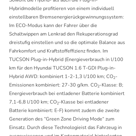
Hybridmodelle profitieren von einem individuell
einstellbaren Bremsenergierückgewinnungssystem:
Im ECO-Modus kann der Fahrer über die
Schaltwippen am Lenkrad den Rekuperationsgrad
dreistufig einstellen und so die optimale Balance aus
Fahrkomfort und Kraftstoffeffizienz finden. Im
TUCSON Plug-in-Hybrid (Energieverbrauch in l/100
km für den Hyundai TUCSON 1.6 T-GDI Plug-in-
Hybrid AWD: kombiniert 1-2-1,3 l/100 km; CO
-
2
Emissionen kombiniert: 27-30 g/km. CO
-Klasse: B;
2
Energieverbrauch bei entladener Batterie kombiniert
7,1-6,8 l/100 km; CO
-Klasse bei entladener
2
Batterie kombiniert: E-F) kommt zudem die zweite
Generation des “Green Zone Driving Mode“ zum
Einsatz. Durch diese Technologieist das Fahrzeug in
ausgewiesenen und im Kartenmaterial hinterlegten