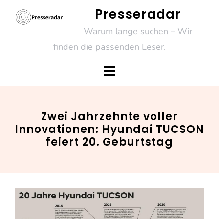
Skip
Presseradar
to
Warum lange suchen – Wir
content
finden die passenden Leser.
Zwei Jahrzehnte voller
Innovationen: Hyundai TUCSON
feiert 20. Geburtstag