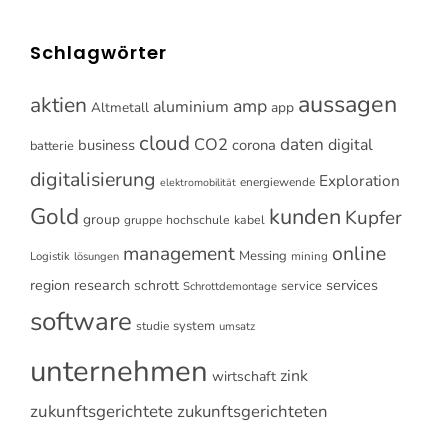
Schlagwörter
aussagen
aktien
amp
aluminium
Altmetall
app
cloud
CO2
daten
digital
business
corona
batterie
digitalisierung
Exploration
energiewende
elektromobilität
Gold
kunden
Kupfer
group
gruppe
hochschule
kabel
online
management
Messing
Logistik
mining
lösungen
research
services
region
schrott
service
Schrottdemontage
software
system
studie
umsatz
unternehmen
zink
wirtschaft
zukunftsgerichtete
zukunftsgerichteten