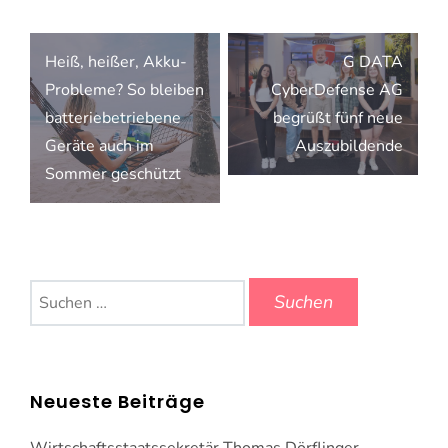
Beitragsnavigation
Heiß, heißer, Akku-
G DATA
Probleme? So bleiben
CyberDefense AG
batteriebetriebene
begrüßt fünf neue
Geräte auch im
Auszubildende
Sommer geschützt
Suchen
nach:
Neueste Beiträge
Wirtschaftsstaatssekretär Thomas Dörflinger