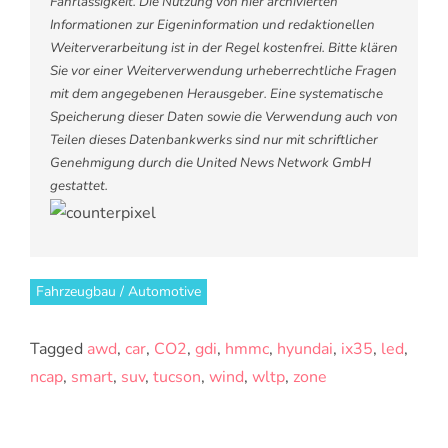
Fahrlässigkeit. Die Nutzung von hier archivierten
Informationen zur Eigeninformation und redaktionellen
Weiterverarbeitung ist in der Regel kostenfrei. Bitte klären
Sie vor einer Weiterverwendung urheberrechtliche Fragen
mit dem angegebenen Herausgeber. Eine systematische
Speicherung dieser Daten sowie die Verwendung auch von
Teilen dieses Datenbankwerks sind nur mit schriftlicher
Genehmigung durch die United News Network GmbH
gestattet.
Fahrzeugbau / Automotive
Tagged
awd
,
car
,
CO2
,
gdi
,
hmmc
,
hyundai
,
ix35
,
led
,
ncap
,
smart
,
suv
,
tucson
,
wind
,
wltp
,
zone