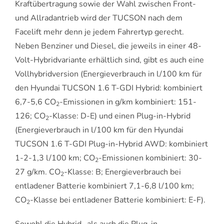
Kraftübertragung sowie der Wahl zwischen Front-
und Allradantrieb wird der TUCSON nach dem
Facelift mehr denn je jedem Fahrertyp gerecht.
Neben Benziner und Diesel, die jeweils in einer 48-
Volt-Hybridvariante erhältlich sind, gibt es auch eine
Vollhybridversion (Energieverbrauch in l/100 km für
den Hyundai TUCSON 1.6 T-GDI Hybrid: kombiniert
6,7-5,6 CO
-Emissionen in g/km kombiniert: 151-
2
126; CO
-Klasse: D-E) und einen Plug-in-Hybrid
2
(Energieverbrauch in l/100 km für den Hyundai
TUCSON 1.6 T-GDI Plug-in-Hybrid AWD: kombiniert
1-2-1,3 l/100 km; CO
-Emissionen kombiniert: 30-
2
27 g/km. CO
-Klasse: B; Energieverbrauch bei
2
entladener Batterie kombiniert 7,1-6,8 l/100 km;
CO
-Klasse bei entladener Batterie kombiniert: E-F).
2
Sowohl die Hybrid- als auch die Plug-in-