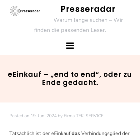
Skip
Presseradar
to
Warum lange suchen – Wir
content
finden die passenden Leser.
eEinkauf – „end to end“, oder zu
Ende gedacht.
Posted on
19. Juni 2024
by
Firma TEK-SERVICE
Tatsächlich ist der eEinkauf
das
Verbindungsglied der