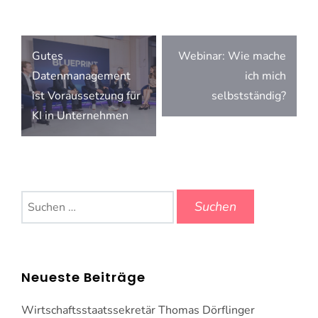
Beitragsnavigation
Gutes
Webinar: Wie mache
Datenmanagement
ich mich
ist Voraussetzung für
selbstständig?
KI in Unternehmen
Suchen
nach:
Neueste Beiträge
Wirtschaftsstaatssekretär Thomas Dörflinger