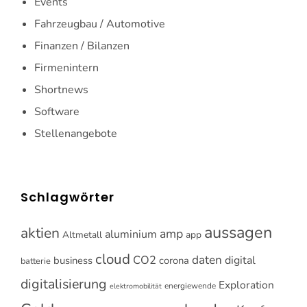
Events
Fahrzeugbau / Automotive
Finanzen / Bilanzen
Firmenintern
Shortnews
Software
Stellenangebote
Schlagwörter
aussagen
aktien
amp
aluminium
Altmetall
app
cloud
CO2
daten
digital
business
corona
batterie
digitalisierung
Exploration
energiewende
elektromobilität