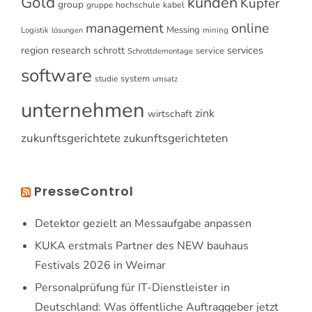
Gold
kunden
Kupfer
group
gruppe
hochschule
kabel
online
management
Messing
Logistik
mining
lösungen
research
services
region
schrott
service
Schrottdemontage
software
system
studie
umsatz
unternehmen
zink
wirtschaft
zukunftsgerichtete
zukunftsgerichteten
PresseControl
Detektor gezielt an Messaufgabe anpassen
KUKA erstmals Partner des NEW bauhaus
Festivals 2026 in Weimar
Personalprüfung für IT-Dienstleister in
Deutschland: Was öffentliche Auftraggeber jetzt