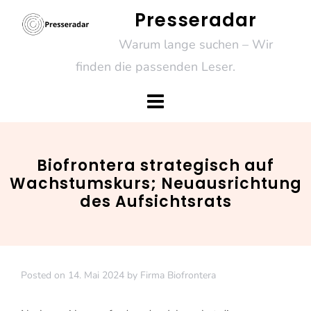
Skip
Presseradar
to
Warum lange suchen – Wir
content
finden die passenden Leser.
Biofrontera strategisch auf
Wachstumskurs; Neuausrichtung
des Aufsichtsrats
Posted on
14. Mai 2024
by
Firma Biofrontera