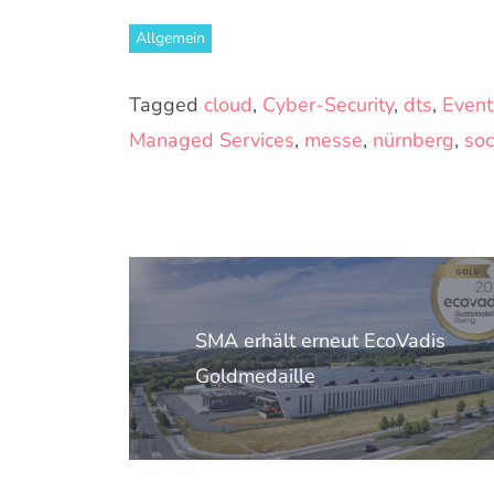
Allgemein
Tagged
cloud
,
Cyber-Security
,
dts
,
Event
Managed Services
,
messe
,
nürnberg
,
soc
Beitragsnavigation
SMA erhält erneut EcoVadis
Goldmedaille