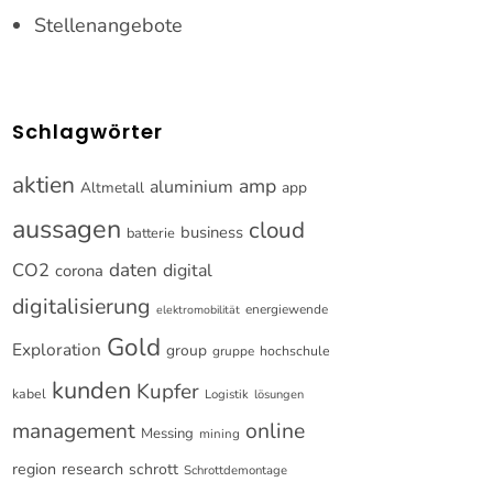
Stellenangebote
Schlagwörter
aktien
amp
aluminium
Altmetall
app
aussagen
cloud
business
batterie
CO2
daten
digital
corona
digitalisierung
energiewende
elektromobilität
Gold
Exploration
group
gruppe
hochschule
kunden
Kupfer
kabel
Logistik
lösungen
online
management
Messing
mining
research
region
schrott
Schrottdemontage