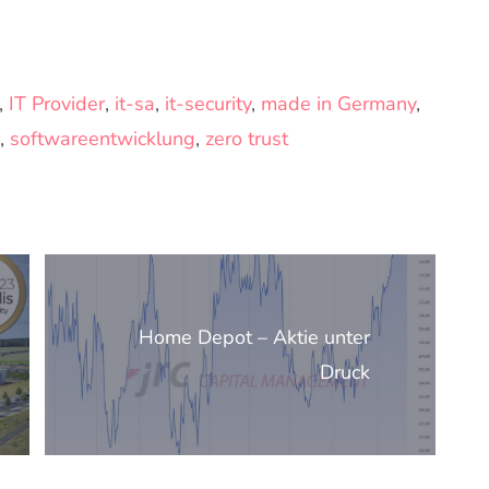
,
IT Provider
,
it-sa
,
it-security
,
made in Germany
,
,
softwareentwicklung
,
zero trust
Home Depot – Aktie unter
Druck