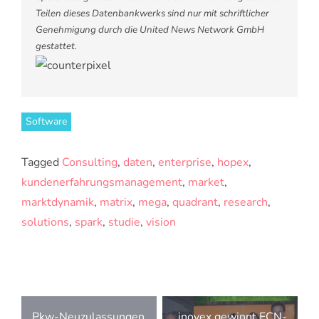
Teilen dieses Datenbankwerks sind nur mit schriftlicher
Genehmigung durch die United News Network GmbH
gestattet.
Software
Tagged
Consulting
,
daten
,
enterprise
,
hopex
,
kundenerfahrungsmanagement
,
market
,
marktdynamik
,
matrix
,
mega
,
quadrant
,
research
,
solutions
,
spark
,
studie
,
vision
Beitragsnavigation
Pkw-Neuzulassungen
inovex gewinnt ECN-