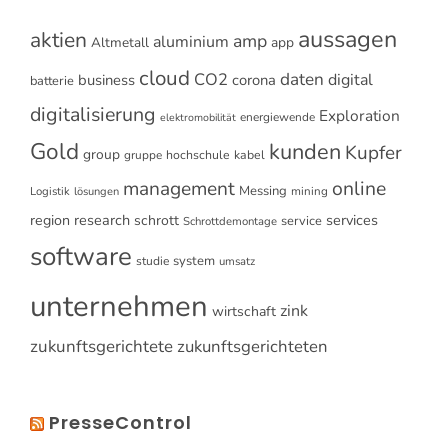
aussagen
aktien
amp
aluminium
Altmetall
app
cloud
CO2
daten
digital
business
corona
batterie
digitalisierung
Exploration
energiewende
elektromobilität
Gold
kunden
Kupfer
group
gruppe
hochschule
kabel
online
management
Messing
Logistik
mining
lösungen
research
services
region
schrott
service
Schrottdemontage
software
system
studie
umsatz
unternehmen
zink
wirtschaft
zukunftsgerichtete
zukunftsgerichteten
PresseControl