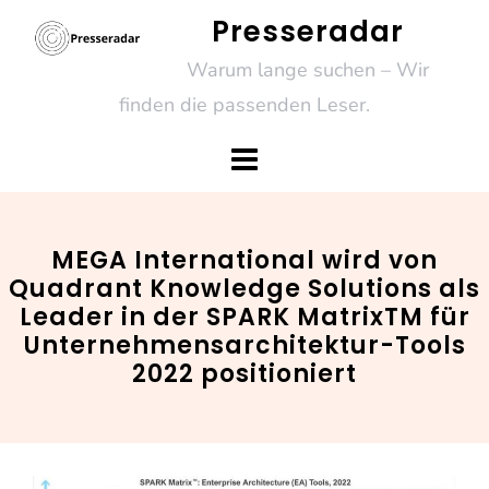
Skip
Presseradar
to
Warum lange suchen – Wir
content
finden die passenden Leser.
MEGA International wird von
Quadrant Knowledge Solutions als
Leader in der SPARK MatrixTM für
Unternehmensarchitektur-Tools
2022 positioniert