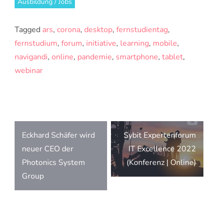
Ausbildung / Jobs
Tagged
ars
,
corona
,
desktop
,
fernstudientag
,
fernstudium
,
forum
,
initiative
,
learning
,
mobile
,
navigandi
,
online
,
pandemie
,
smartphone
,
tablet
,
webinar
Beitragsnavigation
Eckhard Schäfer wird
Sybit Expertenforum
neuer CEO der
IT Excellence 2022
Photonics System
(Konferenz | Online)
Group