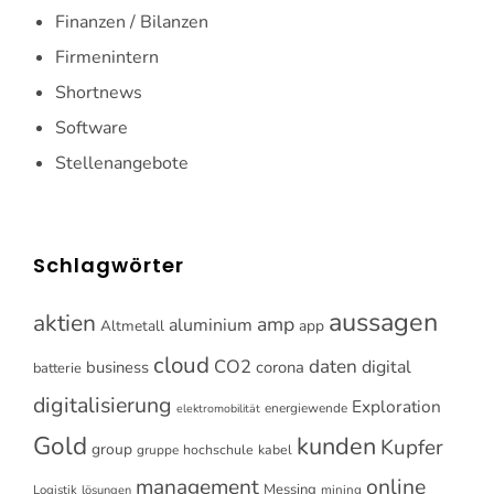
Finanzen / Bilanzen
Firmenintern
Shortnews
Software
Stellenangebote
Schlagwörter
aussagen
aktien
amp
aluminium
Altmetall
app
cloud
CO2
daten
digital
business
corona
batterie
digitalisierung
Exploration
energiewende
elektromobilität
Gold
kunden
Kupfer
group
gruppe
hochschule
kabel
online
management
Messing
Logistik
mining
lösungen