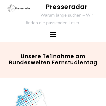
Skip
Presseradar
to
Warum lange suchen – Wir
content
finden die passenden Leser.
Unsere Teilnahme am
Bundesweiten Fernstudientag