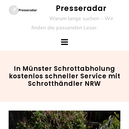
Skip
Presseradar
to
Warum lange suchen – Wir
content
finden die passenden Leser.
In Münster Schrottabholung
kostenlos schneller Service mit
Schrotthändler NRW