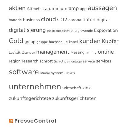
aussagen
aktien
amp
aluminium
Altmetall
app
cloud
CO2
daten
digital
business
corona
batterie
digitalisierung
Exploration
energiewende
elektromobilität
Gold
kunden
Kupfer
group
gruppe
hochschule
kabel
online
management
Messing
Logistik
mining
lösungen
research
services
region
schrott
service
Schrottdemontage
software
system
studie
umsatz
unternehmen
zink
wirtschaft
zukunftsgerichtete
zukunftsgerichteten
PresseControl