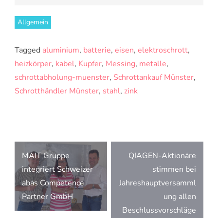
Allgemein
Tagged
aluminium
,
batterie
,
eisen
,
elektroschrott
,
heizkörper
,
kabel
,
Kupfer
,
Messing
,
metalle
,
schrottabholung-muenster
,
Schrottankauf Münster
,
Schrotthändler Münster
,
stahl
,
zink
Beitragsnavigation
MAIT Gruppe
QIAGEN-Aktionäre
integriert Schweizer
stimmen bei
abas Competence
Jahreshauptversamml
Partner GmbH
ung allen
Beschlussvorschläge