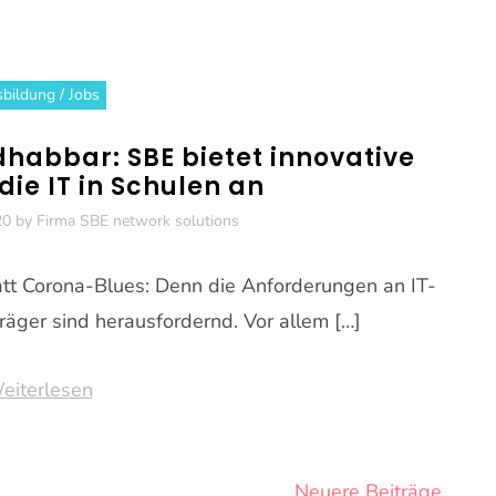
bildung / Jobs
dhabbar: SBE bietet innovative
die IT in Schulen an
20
by
Firma SBE network solutions
tatt Corona-Blues: Denn die Anforderungen an IT-
räger sind herausfordernd. Vor allem […]
eiterlesen
Neuere Beiträge