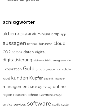
Schlagwörter
aktien
amp
aluminium
Altmetall
app
aussagen
cloud
business
batterie
CO2
daten
digital
corona
digitalisierung
energiewende
elektromobilität
Gold
Exploration
group
gruppe
hochschule
kunden
Kupfer
kabel
Logistik
lösungen
online
management
Messing
mining
research
region
schrott
Schrottdemontage
software
services
service
system
studie