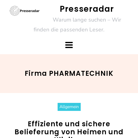
Skip
Presseradar
to
Warum lange suchen – Wir
content
finden die passenden Leser.
Firma PHARMATECHNIK
Allgemein
Effiziente und sichere
Belieferung von Heimen und