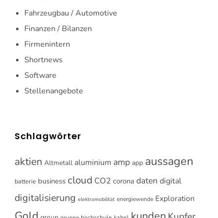
Fahrzeugbau / Automotive
Finanzen / Bilanzen
Firmenintern
Shortnews
Software
Stellenangebote
Schlagwörter
aussagen
aktien
amp
aluminium
Altmetall
app
cloud
CO2
daten
digital
business
corona
batterie
digitalisierung
Exploration
energiewende
elektromobilität
Gold
kunden
Kupfer
group
gruppe
hochschule
kabel