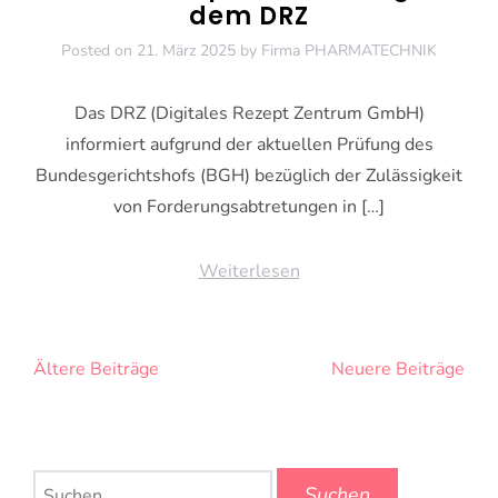
dem DRZ
Posted on
21. März 2025
by
Firma PHARMATECHNIK
Das DRZ (Digitales Rezept Zentrum GmbH)
informiert aufgrund der aktuellen Prüfung des
Bundesgerichtshofs (BGH) bezüglich der Zulässigkeit
von Forderungsabtretungen in […]
Weiterlesen
Beitragsnavigation
Ältere Beiträge
Neuere Beiträge
Suchen