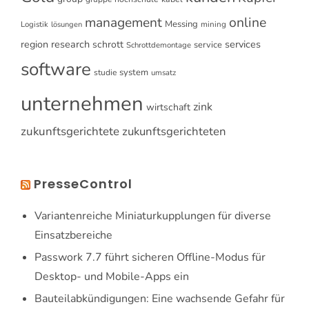
online
management
Messing
Logistik
mining
lösungen
research
services
region
schrott
service
Schrottdemontage
software
system
studie
umsatz
unternehmen
zink
wirtschaft
zukunftsgerichtete
zukunftsgerichteten
PresseControl
Variantenreiche Miniaturkupplungen für diverse
Einsatzbereiche
Passwork 7.7 führt sicheren Offline-Modus für
Desktop- und Mobile-Apps ein
Bauteilabkündigungen: Eine wachsende Gefahr für