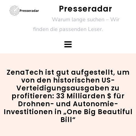
Skip
Presseradar
to
Warum lange suchen – Wir
content
finden die passenden Leser.
ZenaTech ist gut aufgestellt, um
von den historischen US-
Verteidigungsausgaben zu
profitieren: 33 Milliarden $ für
Drohnen- und Autonomie-
Investitionen in „One Big Beautiful
Bill“