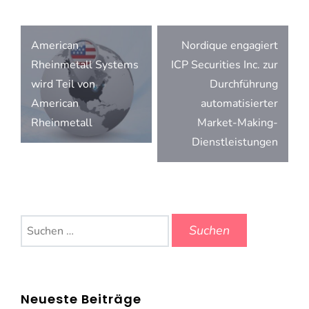
Beitragsnavigation
American
Nordique engagiert
Rheinmetall Systems
ICP Securities Inc. zur
wird Teil von
Durchführung
American
automatisierter
Rheinmetall
Market-Making-
Dienstleistungen
Suchen
nach:
Neueste Beiträge