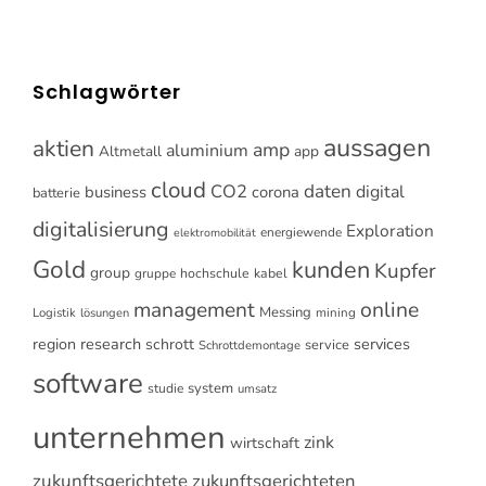
Schlagwörter
aussagen
aktien
amp
aluminium
Altmetall
app
cloud
CO2
daten
digital
business
corona
batterie
digitalisierung
Exploration
energiewende
elektromobilität
Gold
kunden
Kupfer
group
gruppe
hochschule
kabel
online
management
Messing
Logistik
mining
lösungen
research
services
region
schrott
service
Schrottdemontage
software
system
studie
umsatz
unternehmen
zink
wirtschaft
zukunftsgerichtete
zukunftsgerichteten