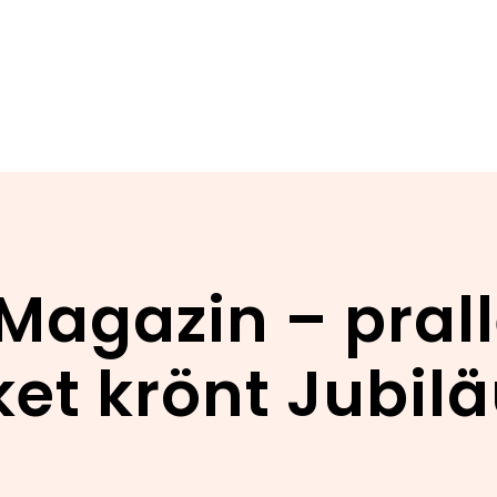
Magazin – pral
ket krönt Jubil