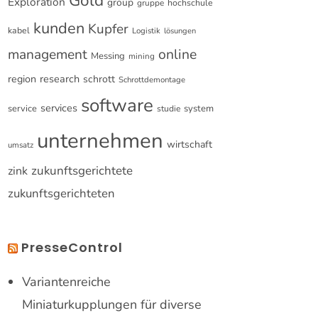
Gold
Exploration
group
gruppe
hochschule
kunden
Kupfer
kabel
Logistik
lösungen
online
management
Messing
mining
research
region
schrott
Schrottdemontage
software
services
service
system
studie
unternehmen
wirtschaft
umsatz
zukunftsgerichtete
zink
zukunftsgerichteten
PresseControl
Variantenreiche
Miniaturkupplungen für diverse