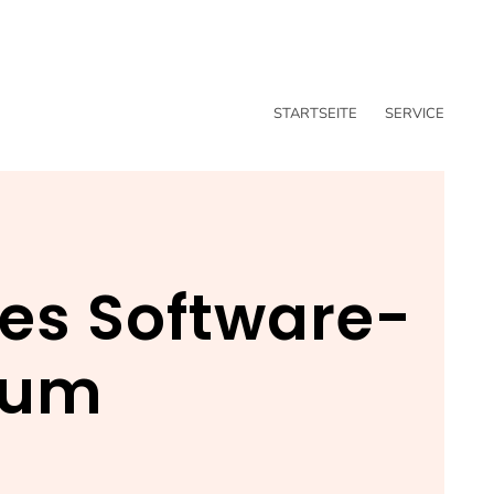
STARTSEITE
SERVICE
les Software-
äum