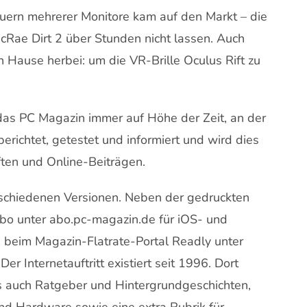
teuern mehrerer Monitore kam auf den Markt – die
cRae Dirt 2 über Stunden nicht lassen. Auch
Hause herbei: um die VR-Brille Oculus Rift zu
das PC Magazin immer auf Höhe der Zeit, an der
erichtet, getestet und informiert und wird dies
ften und Online-Beiträgen.
erschiedenen Versionen. Neben der gedruckten
Abo unter abo.pc-magazin.de für iOS- und
beim Magazin-Flatrate-Portal Readly unter
er Internetauftritt existiert seit 1996. Dort
s auch Ratgeber und Hintergrundgeschichten,
und Hardware sowie eine extra Rubrik für